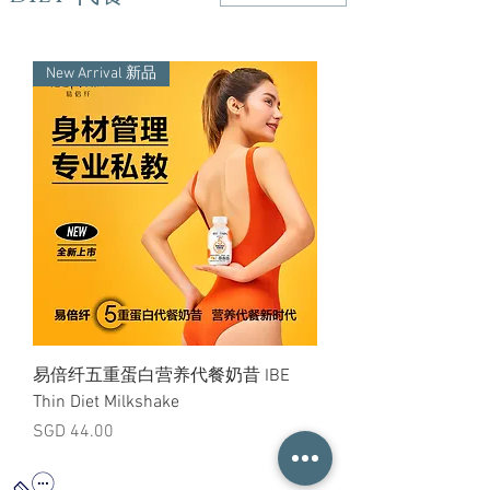
New Arrival 新品
易倍纤五重蛋白营养代餐奶昔 IBE
Thin Diet Milkshake
Price
SGD 44.00
WeChat ID:
13657666805