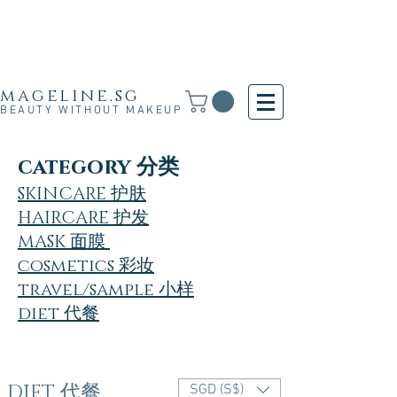
Free Shipping for SG, M'sia & HK orders over
S$30 and for other countries orders above S$250
· 新加坡·马来西亚·香港满S$30免运费·其他国家满
S$250免运费
mageline.sg
BEAUTY WITHOUT MAKEUP
category 分类
SKINCARE 护肤
HAIRCARE 护发
MASK 面膜
cosmetics 彩妆
travel/sample 小样
diet 代餐
DIET 代餐
SGD (S$)